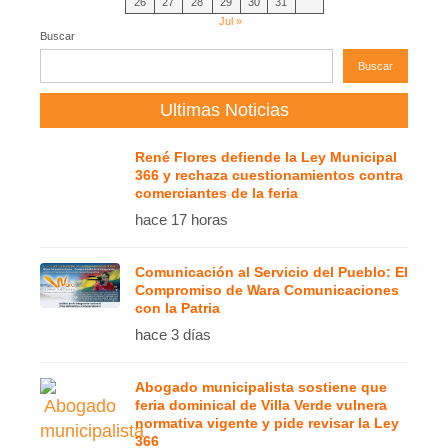
26
27
28
29
30
31
Jul »
Buscar
Buscar
Ultimas Noticias
René Flores defiende la Ley Municipal
366 y rechaza cuestionamientos contra
comerciantes de la feria
hace 17 horas
Comunicación al Servicio del Pueblo: El
Compromiso de Wara Comunicaciones
con la Patria
hace 3 días
Abogado municipalista sostiene que
feria dominical de Villa Verde vulnera
normativa vigente y pide revisar la Ley
366