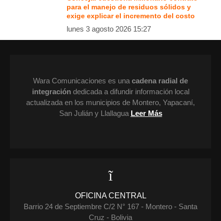
para el manejo de residuos sólidos y
exige explicar el incremento del costo
lunes 3 agosto 2026 15:27
Wara Comunicaciones es una
cadena radial de
integración
dedicada a difundir información local
actualizada en los municipios de Montero, Yapacaní,
San Julián y Llallagua
Leer Más
OFICINA CENTRAL
Barrio 24 de Septiembre C/2 N° 167 - Montero - Santa
Cruz - Bolivia