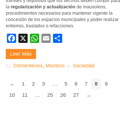
trámites y requisitos que los vecinos deben cumplir para
la
regularización y actualización
de mausoleos,
procedimientos necesarios para mantener vigente la
concesión de los espacios municipales y poder realizar
entierros, traslados o refacciones.
Facebook
X
WhatsApp
Email
Compartir
Leer Más
Cementerios
,
Montero
Sociedad
←
1
2
3
…
5
6
7
8
9
10
11
…
25
26
27
→