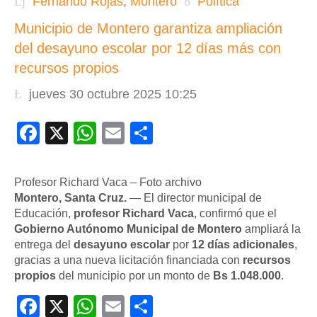
Fernando Rojas
,
Montero
Política
Municipio de Montero garantiza ampliación
del desayuno escolar por 12 días más con
recursos propios
jueves 30 octubre 2025 10:25
Facebook
X
WhatsApp
Email
Compartir
Profesor Richard Vaca – Foto archivo
Montero, Santa Cruz.
— El director municipal de
Educación,
profesor Richard Vaca
, confirmó que el
Gobierno Autónomo Municipal de Montero
ampliará la
entrega del
desayuno escolar
por
12 días adicionales
,
gracias a una nueva licitación financiada con
recursos
propios
del municipio por un monto de
Bs 1.048.000
.
Facebook
X
WhatsApp
Email
Compartir