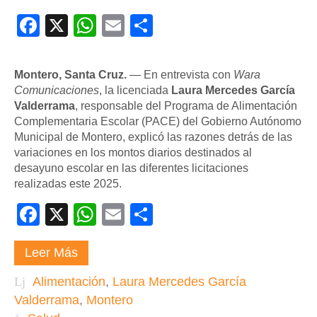
Facebook
X
WhatsApp
Email
Compartir
Montero, Santa Cruz.
— En entrevista con
Wara
Comunicaciones
, la licenciada
Laura Mercedes García
Valderrama
, responsable del Programa de Alimentación
Complementaria Escolar (PACE) del Gobierno Autónomo
Municipal de Montero, explicó las razones detrás de las
variaciones en los montos diarios destinados al
desayuno escolar en las diferentes licitaciones
realizadas este 2025.
Facebook
X
WhatsApp
Email
Compartir
Leer Más
Alimentación
,
Laura Mercedes García
Valderrama
,
Montero