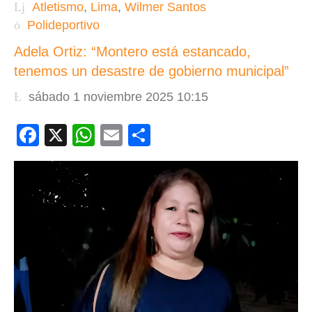
Atletismo
,
Lima
,
Wilmer Santos
Polideportivo
Adela Ortiz: “Montero está estancado,
tenemos un desastre de gobierno municipal”
sábado 1 noviembre 2025 10:15
Facebook
X
WhatsApp
Email
Compartir