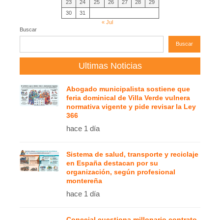
23
24
25
26
27
28
29
30
31
« Jul
Buscar
Buscar
Ultimas Noticias
Abogado municipalista sostiene que
feria dominical de Villa Verde vulnera
normativa vigente y pide revisar la Ley
366
hace 1 día
Sistema de salud, transporte y reciclaje
en España destacan por su
organización, según profesional
montereña
hace 1 día
Concejal cuestiona millonario contrato