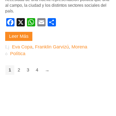
al campo, la ciudad y los distintos sectores sociales del
país.
Facebook
X
WhatsApp
Email
Compartir
Leer Más
Eva Copa
,
Franklin Garvizú
,
Morena
Política
1
2
3
4
→