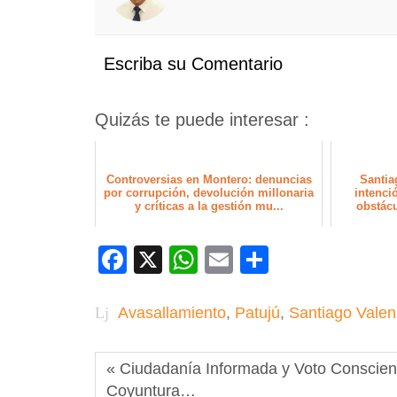
Escriba su Comentario
Quizás te puede interesar :
Controversias en Montero: denuncias
Santia
por corrupción, devolución millonaria
intenci
y críticas a la gestión mu...
obstácu
Facebook
X
WhatsApp
Email
Compartir
Avasallamiento
,
Patujú
,
Santiago Valen
« Ciudadanía Informada y Voto Conscient
Coyuntura…