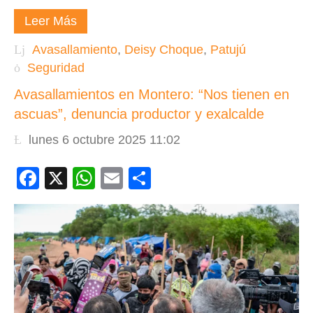
Leer Más
Avasallamiento
,
Deisy Choque
,
Patujú
Seguridad
Avasallamientos en Montero: “Nos tienen en
ascuas”, denuncia productor y exalcalde
lunes 6 octubre 2025 11:02
Facebook
X
WhatsApp
Email
Compartir