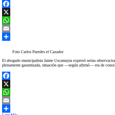
Facebook
X
WhatsApp
Email
Compartir
Foto Carlos Paredes el Cazador
El abogado municipalista Jaime Uscamayta expresó serias observaciones
plenamente garantizada, situación que —según afirmó— era de conoci
Facebook
X
WhatsApp
Email
Leer Más