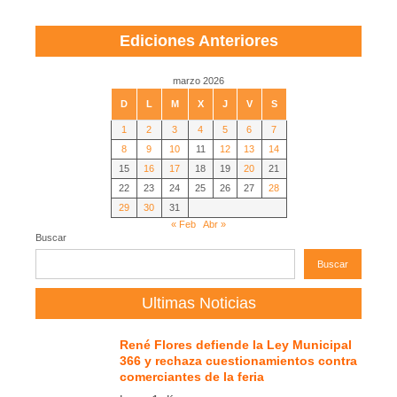
Ediciones Anteriores
marzo 2026
D
L
M
X
J
V
S
1
2
3
4
5
6
7
8
9
10
11
12
13
14
15
16
17
18
19
20
21
22
23
24
25
26
27
28
29
30
31
« Feb
Abr »
Buscar
Buscar
Ultimas Noticias
René Flores defiende la Ley Municipal
366 y rechaza cuestionamientos contra
comerciantes de la feria