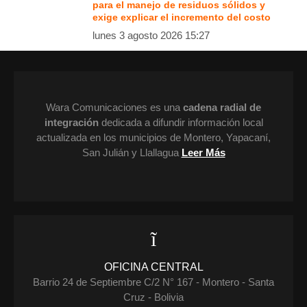
para el manejo de residuos sólidos y
exige explicar el incremento del costo
lunes 3 agosto 2026 15:27
Wara Comunicaciones es una
cadena radial de
integración
dedicada a difundir información local
actualizada en los municipios de Montero, Yapacaní,
San Julián y Llallagua
Leer Más
OFICINA CENTRAL
Barrio 24 de Septiembre C/2 N° 167 - Montero - Santa
Cruz - Bolivia