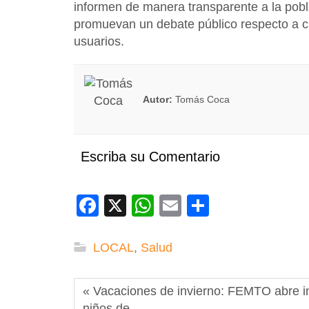
informen de manera transparente a la pobl
promuevan un debate público respecto a cua
usuarios.
Autor:
Tomás Coca
Escriba su Comentario
Facebook
X
WhatsApp
Email
Compartir
LOCAL
,
Salud
« Vacaciones de invierno: FEMTO abre ins
niños de…