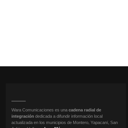
Wara Comunicaciones es una
cadena radial de
integración
dedicada a difundir información local
actualizada en los municipios de Montero, Yapacaní, San