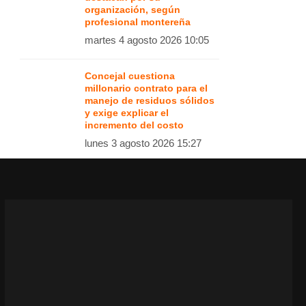
organización, según
profesional montereña
martes 4 agosto 2026 10:05
Concejal cuestiona
millonario contrato para el
manejo de residuos sólidos
y exige explicar el
incremento del costo
lunes 3 agosto 2026 15:27