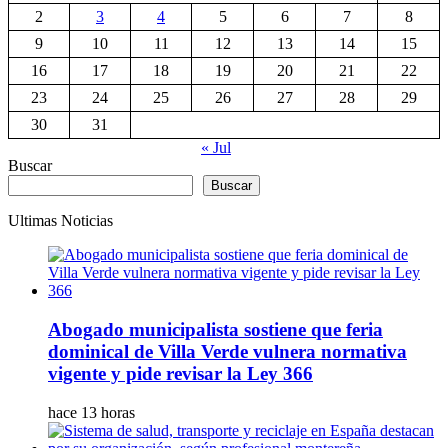
2
3
4
5
6
7
8
9
10
11
12
13
14
15
16
17
18
19
20
21
22
23
24
25
26
27
28
29
30
31
« Jul
Buscar
Buscar
Ultimas Noticias
Abogado municipalista sostiene que feria
dominical de Villa Verde vulnera normativa
vigente y pide revisar la Ley 366
hace 13 horas