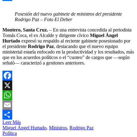
Compartir
Posesión del nuevo gabinete de ministros del presidente
Rodrigo Paz – Foto El Deber
Montero, Santa Cruz.
– En una entrevista concedida al periodista
Tomás Coca, el ex Alcalde y dirigente cívico
Miguel Ángel
Hurtado
expresó su respaldo al reciente gabinete posesionado por
el presidente
Rodrigo Paz
, destacando que el nuevo equipo
ministerial estaría enfocado en la productividad y los resultados, más
que en los acuerdos políticos o el “cuoteo” de cargos que —según
señaló— caracterizó a gestiones anteriores.
Facebook
X
WhatsApp
Email
Leer Más
Compartir
Miguel Ángel Hurtado
,
Ministros
,
Rodrigo Paz
Política