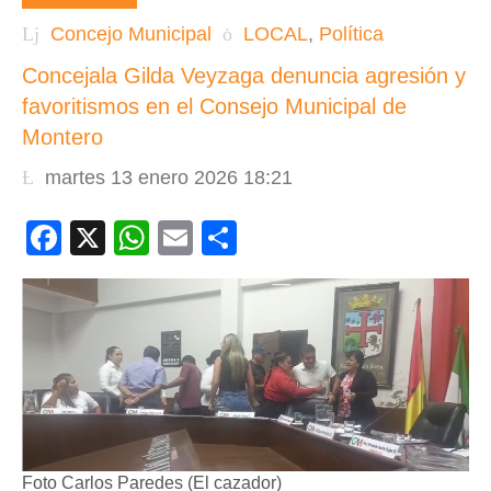
Concejo Municipal
LOCAL
,
Política
Concejala Gilda Veyzaga denuncia agresión y
favoritismos en el Consejo Municipal de
Montero
martes 13 enero 2026 18:21
Facebook
X
WhatsApp
Email
Compartir
Foto Carlos Paredes (El cazador)