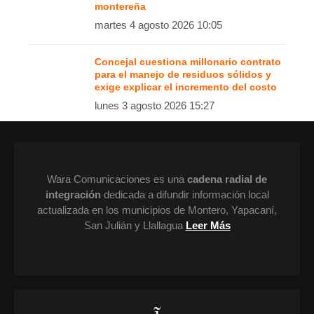
montereña
martes 4 agosto 2026 10:05
Concejal cuestiona millonario contrato
para el manejo de residuos sólidos y
exige explicar el incremento del costo
lunes 3 agosto 2026 15:27
Wara Comunicaciones es una
cadena radial de
integración
dedicada a difundir información local
actualizada en los municipios de Montero, Yapacaní,
San Julián y Llallagua
Leer Más