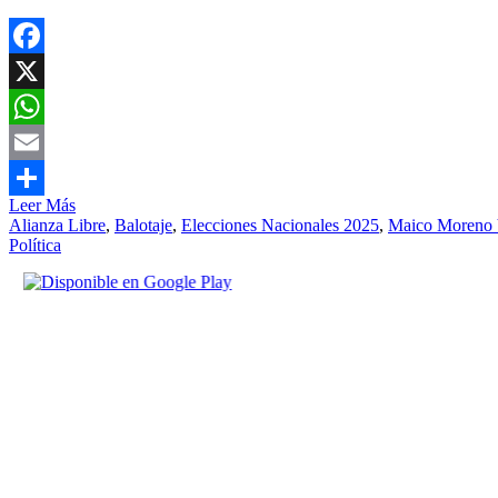
Facebook
X
WhatsApp
Email
Leer Más
Compartir
Alianza Libre
,
Balotaje
,
Elecciones Nacionales 2025
,
Maico Moreno 
Política