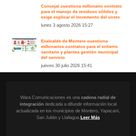
Concejal cuestiona millonario contrato
para el manejo de residuos sólidos y
exige explicar el incremento del costo
lunes 3 agosto 2026 15:27
Exalcalde de Montero cuestiona
millonarios contratos para el entierro
sanitario y plantea gestión municipal
del servicio
jueves 30 julio 2026 15:41
Wara Comunicaciones es una
cadena radial de
integración
dedicada a difundir información local
actualizada en los municipios de Montero, Yapacaní,
San Julián y Llallagua
Leer Más