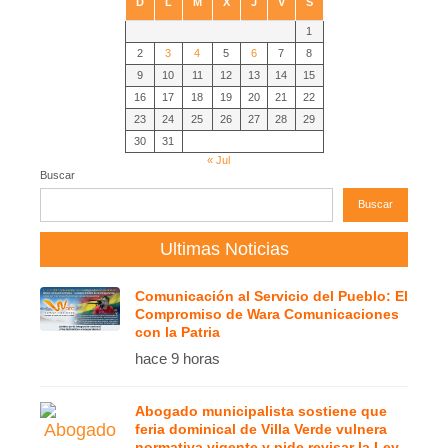
D
L
M
X
J
V
S
1
2
3
4
5
6
7
8
9
10
11
12
13
14
15
16
17
18
19
20
21
22
23
24
25
26
27
28
29
30
31
« Jul
Buscar
Buscar
Ultimas Noticias
Comunicación al Servicio del Pueblo: El
Compromiso de Wara Comunicaciones
con la Patria
hace 9 horas
Abogado municipalista sostiene que
feria dominical de Villa Verde vulnera
normativa vigente y pide revisar la Ley