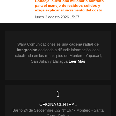
Concejal cuestiona millonario contrato
para el manejo de residuos sólidos y
exige explicar el incremento del costo
lunes 3 agosto 2026 15:27
Wara Comunicaciones es una
cadena radial de
integración
dedicada a difundir información local
actualizada en los municipios de Montero, Yapacaní,
San Julián y Llallagua
Leer Más
OFICINA CENTRAL
Barrio 24 de Septiembre C/2 N° 167 - Montero - Santa
Cruz - Bolivia