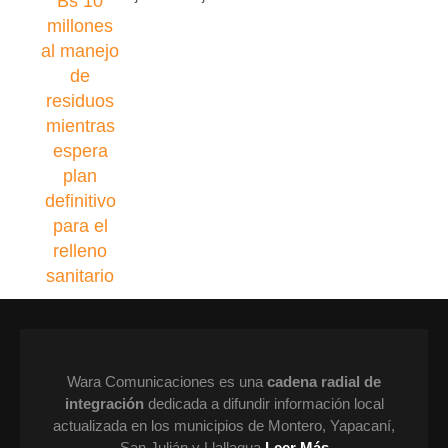
Wara Comunicaciones es una
cadena radial de
integración
dedicada a difundir información local
actualizada en los municipios de Montero, Yapacaní,
San Julián y Llallagua
Leer Más