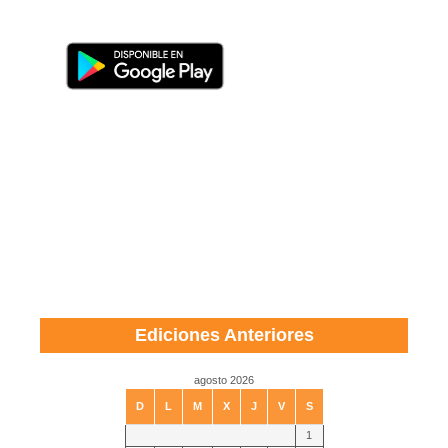
Ediciones Anteriores
agosto 2026
D
L
M
X
J
V
S
1