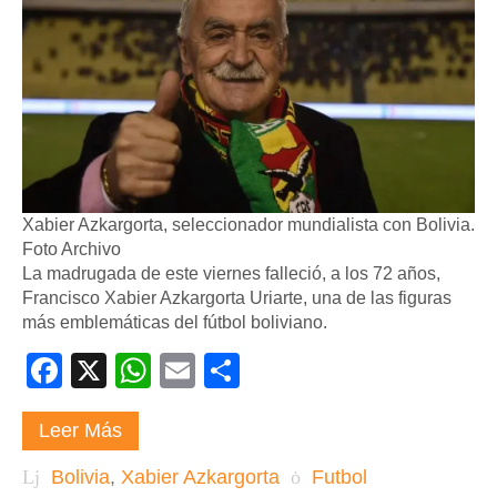
Xabier Azkargorta, seleccionador mundialista con Bolivia.
Foto Archivo
La madrugada de este viernes falleció, a los 72 años,
Francisco Xabier Azkargorta Uriarte, una de las figuras
más emblemáticas del fútbol boliviano.
Facebook
X
WhatsApp
Email
Compartir
Leer Más
Bolivia
,
Xabier Azkargorta
Futbol