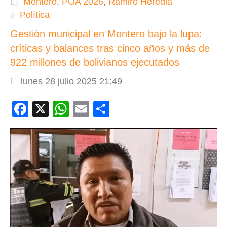
Montero
,
POA 2026
,
Ramiro Heredia
Política
Gestión municipal en Montero bajo la lupa:
críticas y balances tras cinco años y más de
922 millones de bolivianos ejecutados
lunes 28 julio 2025 21:49
Facebook
X
WhatsApp
Email
Compartir