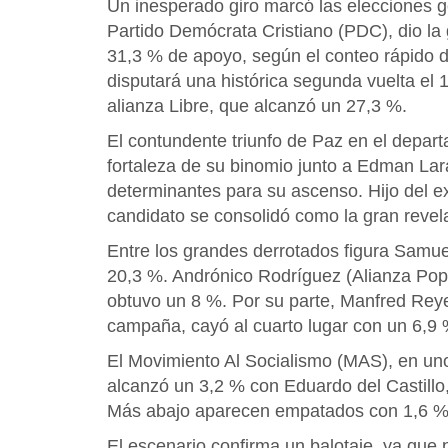
Un inesperado giro marcó las elecciones g
Partido Demócrata Cristiano (PDC), dio la
31,3 % de apoyo, según el conteo rápido di
disputará una histórica segunda vuelta el 1
alianza Libre, que alcanzó un 27,3 %.
El contundente triunfo de Paz en el depar
fortaleza de su binomio junto a Edman Lar
determinantes para su ascenso. Hijo del 
candidato se consolidó como la gran revela
Entre los grandes derrotados figura Samue
20,3 %. Andrónico Rodríguez (Alianza Popu
obtuvo un 8 %. Por su parte, Manfred Reye
campaña, cayó al cuarto lugar con un 6,9 
El Movimiento Al Socialismo (MAS), en un
alcanzó un 3,2 % con Eduardo del Castillo, 
Más abajo aparecen empatados con 1,6 %
El escenario confirma un balotaje, ya que 