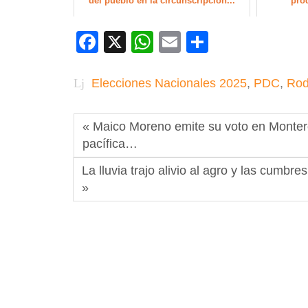
del pueblo en la circunscripción...
pro
Facebook
X
WhatsApp
Email
Compartir
Elecciones Nacionales 2025
,
PDC
,
Rod
« Maico Moreno emite su voto en Montero 
pacífica…
La lluvia trajo alivio al agro y las cumb
»