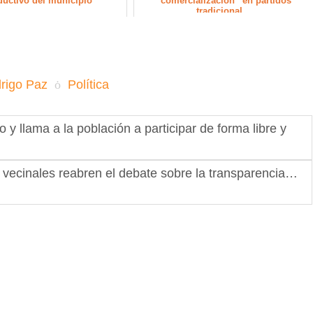
ductivo del municipio
“comercialización” en partidos
tradicional...
rigo Paz
Política
y llama a la población a participar de forma libre y
res vecinales reabren el debate sobre la transparencia…