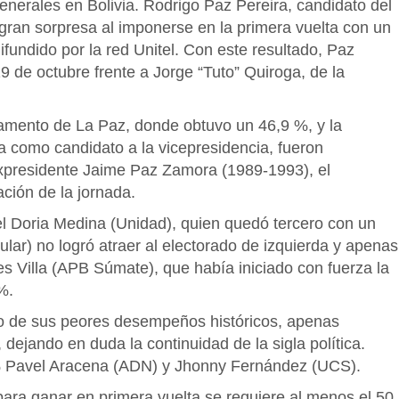
enerales en Bolivia. Rodrigo Paz Pereira, candidato del
 gran sorpresa al imponerse en la primera vuelta con un
fundido por la red Unitel.
Con este resultado, Paz
9 de octubre frente a Jorge “Tuto” Quiroga, de la
tamento de La Paz, donde obtuvo un 46,9 %, y la
a como candidato a la vicepresidencia, fueron
expresidente Jaime Paz Zamora (1989-1993), el
ción de la jornada.
l Doria Medina (Unidad), quien quedó tercero con un
lar) no logró atraer al electorado de izquierda y apenas
s Villa (APB Súmate), que había iniciado con fuerza la
%.
o de sus peores desempeños históricos, apenas
dejando en duda la continuidad de la sigla política.
 Pavel Aracena (ADN) y Jhonny Fernández (UCS).
para ganar en primera vuelta se requiere al menos el 50