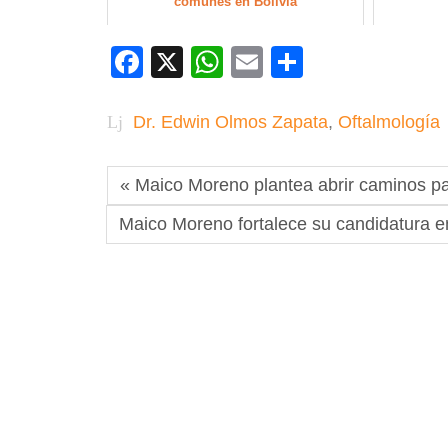
comunes en Bolivia
Facebook
X
WhatsApp
Email
Compartir
Dr. Edwin Olmos Zapata
,
Oftalmología
« Maico Moreno plantea abrir caminos pa
Maico Moreno fortalece su candidatura en