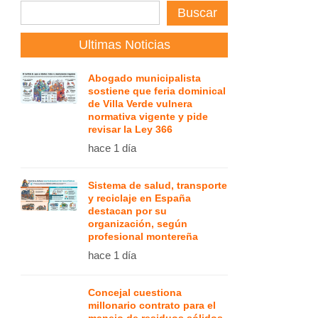
Buscar
Ultimas Noticias
Abogado municipalista
sostiene que feria dominical
de Villa Verde vulnera
normativa vigente y pide
revisar la Ley 366
hace 1 día
Sistema de salud, transporte
y reciclaje en España
destacan por su
organización, según
profesional montereña
hace 1 día
Concejal cuestiona
millonario contrato para el