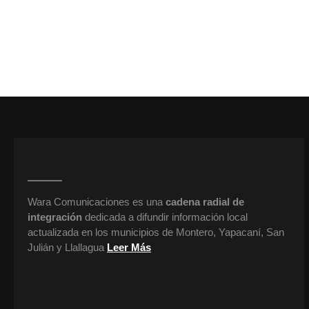
Wara Comunicaciones es una
cadena radial de
integración
dedicada a difundir información local
actualizada en los municipios de Montero, Yapacaní, San
Julián y Llallagua
Leer Más