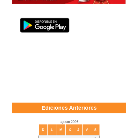
Ediciones Anteriores
agosto 2026
D
L
M
X
J
V
S