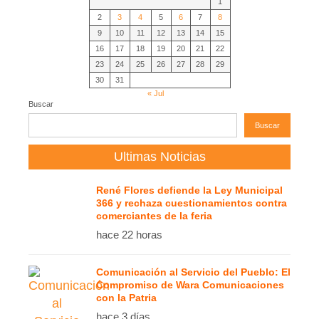
1
2
3
4
5
6
7
8
9
10
11
12
13
14
15
16
17
18
19
20
21
22
23
24
25
26
27
28
29
30
31
« Jul
Buscar
Buscar
Ultimas Noticias
René Flores defiende la Ley Municipal
366 y rechaza cuestionamientos contra
comerciantes de la feria
hace 22 horas
Comunicación al Servicio del Pueblo: El
Compromiso de Wara Comunicaciones
con la Patria
hace 3 días