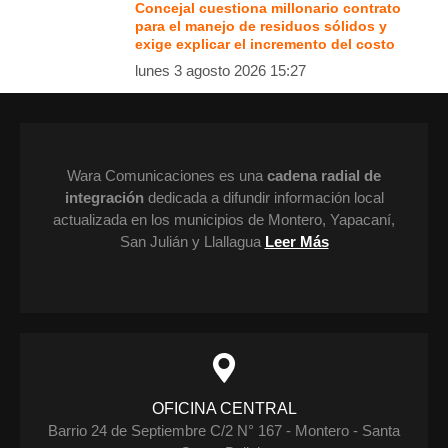
Concejal cuestiona millonario contrato
para el manejo de residuos sólidos y
exige explicar el incremento del costo
lunes 3 agosto 2026 15:27
Wara Comunicaciones es una
cadena radial de
integración
dedicada a difundir información local
actualizada en los municipios de Montero, Yapacaní,
San Julián y Llallagua
Leer Más
OFICINA CENTRAL
Barrio 24 de Septiembre C/2 N° 167 - Montero - Santa