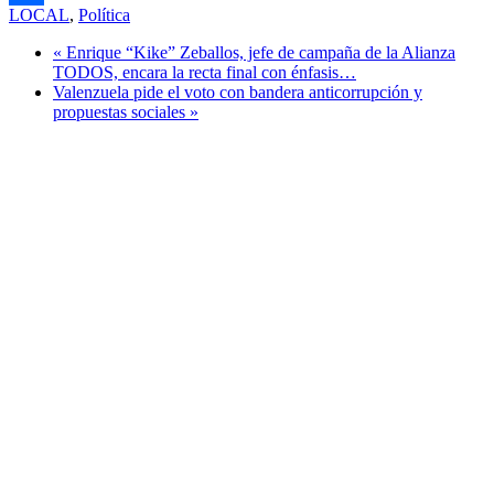
LOCAL
,
Política
Compartir
« Enrique “Kike” Zeballos, jefe de campaña de la Alianza
TODOS, encara la recta final con énfasis…
Valenzuela pide el voto con bandera anticorrupción y
propuestas sociales »