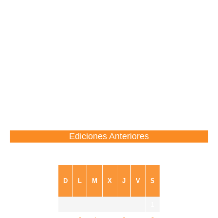
Ediciones Anteriores
agosto 2026
D
L
M
X
J
V
S
1