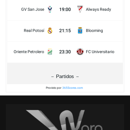
19:00
GV San Jose
Always Ready
21:15
Real Potosí
Blooming
23:30
Oriente Petrolero
FC Universitario
Partidos
Provisto por
365Scores.com