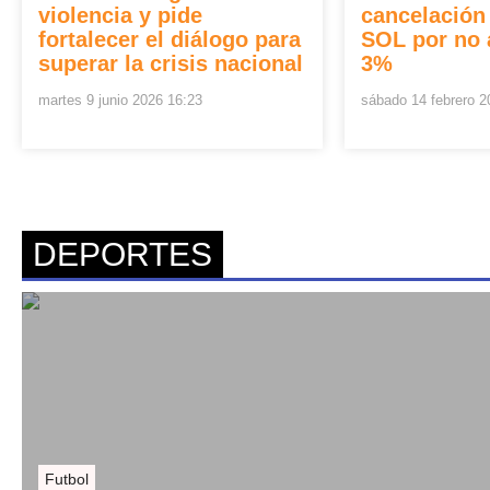
violencia y pide
cancelación
fortalecer el diálogo para
SOL por no 
superar la crisis nacional
3%
martes 9 junio 2026 16:23
sábado 14 febrero 2
DEPORTES
Futbol