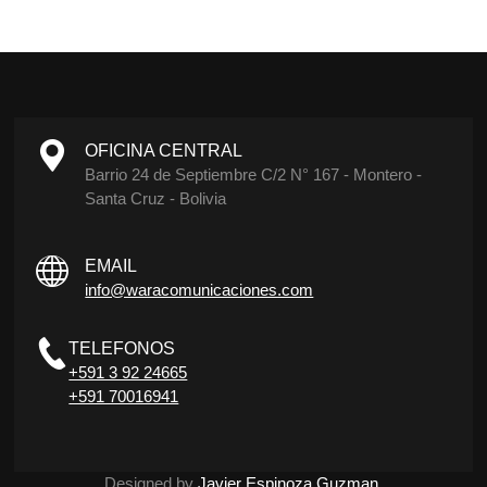
OFICINA CENTRAL
Barrio 24 de Septiembre C/2 N° 167 - Montero -
Santa Cruz - Bolivia
EMAIL
info@waracomunicaciones.com
TELEFONOS
+591 3 92 24665
+591 70016941
Designed by
Javier Espinoza Guzman
.