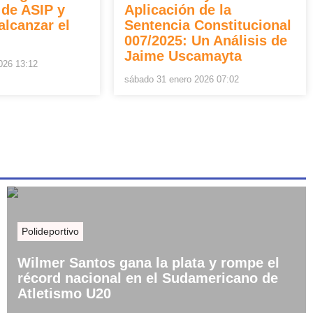
 de ASIP y
Aplicación de la
alcanzar el
Sentencia Constitucional
007/2025: Un Análisis de
Jaime Uscamayta
026 13:12
sábado 31 enero 2026 07:02
Polideportivo
Wilmer Santos gana la plata y rompe el
récord nacional en el Sudamericano de
Atletismo U20